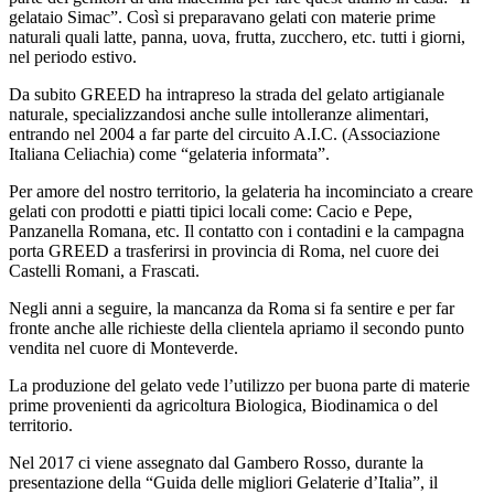
gelataio Simac”. Così si preparavano gelati con materie prime
naturali quali latte, panna, uova, frutta, zucchero, etc. tutti i giorni,
nel periodo estivo.
Da subito GREED ha intrapreso la strada del gelato artigianale
naturale, specializzandosi anche sulle intolleranze alimentari,
entrando nel 2004 a far parte del circuito A.I.C. (Associazione
Italiana Celiachia) come “gelateria informata”.
Per amore del nostro territorio, la gelateria ha incominciato a creare
gelati con prodotti e piatti tipici locali come: Cacio e Pepe,
Panzanella Romana, etc. Il contatto con i contadini e la campagna
porta GREED a trasferirsi in provincia di Roma, nel cuore dei
Castelli Romani, a Frascati.
Negli anni a seguire, la mancanza da Roma si fa sentire e per far
fronte anche alle richieste della clientela apriamo il secondo punto
vendita nel cuore di Monteverde.
La produzione del gelato vede l’utilizzo per buona parte di materie
prime provenienti da agricoltura Biologica, Biodinamica o del
territorio.
Nel 2017 ci viene assegnato dal Gambero Rosso, durante la
presentazione della “Guida delle migliori Gelaterie d’Italia”, il