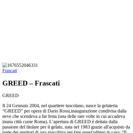
Frascati
GREED – Frascati
GREED
Il 24 Gennaio 2004, nel quartiere tuscolano, nasce la gelateria
“GREED” per opera di Dario Rossi,inaugurazione condivisa dalla
neve che scendeva a far festa (una delle rare volte in cui accadeva
inuna città come Roma). L’apertura di GREED è dettata dalla
passione del titolare per il gelato, nata nel 1983 grazie all'acquisto da
parte dei genitori di una macchina per fare quest’ultimo in casa: “Il