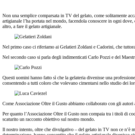
Non una semplice comparsata in TV del gelato, come solitamente accade 
artigianale l’ha portata nel mondo, facendola conoscere in ogni dove, 
altro, a fare il gelato artigianale.
Nel primo caso ci riferiamo ai Gelatieri Zoldani e Cadorini, che tutto
Nel secondo caso si parla degli indimenticati Carlo Pozzi e del Maest
Questi uomini hanno fatto sì che la gelateria divenisse una professione 
consentendo a tutti coloro che volevano cimentarsi nello studio dei loro
Come Associazione Oltre il Gusto abbiamo collaborato con gli autori a
Per quanto l’Associazione Oltre il Gusto non compaia tra i titoli di cod
scaturito un racconto obiettivo sul nostro mondo.
Il nostro intento, oltre che divulgativo – del gelato in TV non ce n’è 
determinazione, hanno consentito che il gelato artigianale divenisse ci