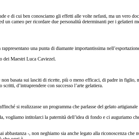
e di cui ben conosciamo gli effetti alle volte nefasti, ma un vero docu
ed un cameo per ricordare due personalità determinanti per i gelatieri m
ra rappresentano una punta di diamante importantissima nell’esportazione
ro dei Maestri Luca Caviezel.
non basata sui lasciti di ricette, più o meno efficaci, di padre in figli
 scritti, d’intraprendere con successo l’arte gelatiera.
ffinché si realizzasse un programma che parlasse del gelato artigianale
a, vogliamo intitolarci la paternità dell’idea di fondo e ci auguriamo che 
mai abbastanza -, non neghiamo sia anche legato alla riconoscenza che nut
ò che oggi è.